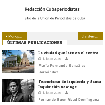
Redacción Cubaperiodistas
Sitio de la Unión de Periodistas de Cuba
Navegación
Monopolio mediático Clarín, ganador de elecciones presidenciales en Argentina
El sistema político binario de Estados Unidos
ÚLTIMAS PUBLICACIONES
de
entradas
La ciudad que late en el centro
julio 28, 2026
María Fernanda González
Hernández
Terrorismo de izquierda y Santa
Inquisición new age
julio 28, 2026
Fernando Buen Abad Domínguez