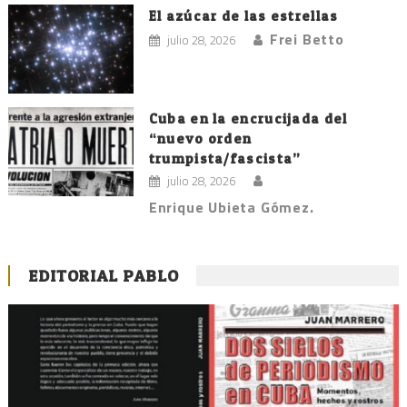
El azúcar de las estrellas
Frei Betto
julio 28, 2026
Cuba en la encrucijada del
“nuevo orden
trumpista/fascista”
julio 28, 2026
Enrique Ubieta Gómez.
EDITORIAL PABLO