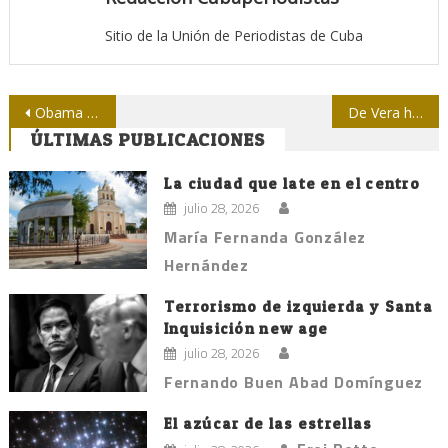
Sitio de la Unión de Periodistas de Cuba
Navegación
Obama pide al Congreso que levante el bloqueo a Cuba
De Vera habrá que seguir hablando, estudiando sus textos, evocándolo
ÚLTIMAS PUBLICACIONES
de
entradas
La ciudad que late en el centro
julio 28, 2026
María Fernanda González
Hernández
Terrorismo de izquierda y Santa
Inquisición new age
julio 28, 2026
Fernando Buen Abad Domínguez
El azúcar de las estrellas