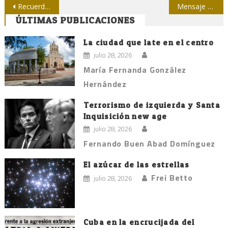
Navegación
Recuerdos de Ernesto Vera, maestro de periodistas
Mensaje de la Felap por fallecimiento de Ernesto Vera
ÚLTIMAS PUBLICACIONES
de
entradas
La ciudad que late en el centro
julio 28, 2026
María Fernanda González
Hernández
Terrorismo de izquierda y Santa
Inquisición new age
julio 28, 2026
Fernando Buen Abad Domínguez
El azúcar de las estrellas
Frei Betto
julio 28, 2026
Cuba en la encrucijada del