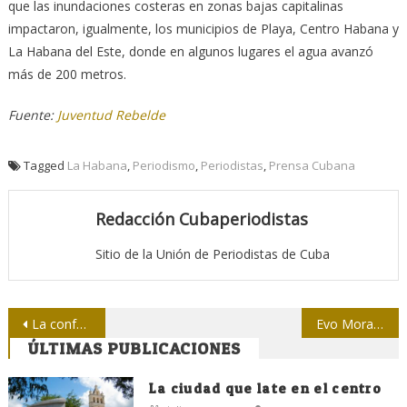
que las inundaciones costeras en zonas bajas capitalinas
impactaron, igualmente, los municipios de Playa, Centro Habana y
La Habana del Este, donde en algunos lugares el agua avanzó
más de 200 metros.
Fuente:
Juventud Rebelde
Tagged
La Habana
,
Periodismo
,
Periodistas
,
Prensa Cubana
Redacción Cubaperiodistas
Sitio de la Unión de Periodistas de Cuba
Navegación
La conferencia de prensa más grande del mundo
Evo Morales, un líder excepcional
ÚLTIMAS PUBLICACIONES
de
entradas
La ciudad que late en el centro