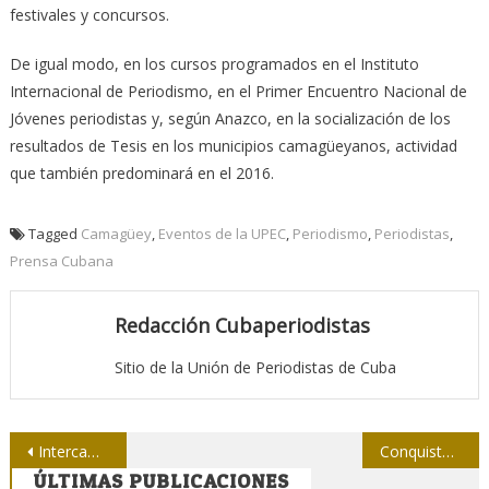
festivales y concursos.
De igual modo, en los cursos programados en el Instituto
Internacional de Periodismo, en el Primer Encuentro Nacional de
Jóvenes periodistas y, según Anazco, en la socialización de los
resultados de Tesis en los municipios camagüeyanos, actividad
que también predominará en el 2016.
Tagged
Camagüey
,
Eventos de la UPEC
,
Periodismo
,
Periodistas
,
Prensa Cubana
Redacción Cubaperiodistas
Sitio de la Unión de Periodistas de Cuba
Navegación
Intercambian jóvenes periodistas de medios habaneros
Conquista Ares Premio Lurie de la ONU
ÚLTIMAS PUBLICACIONES