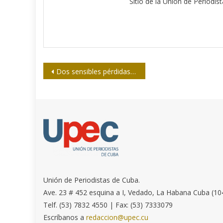
Sitio de la Unión de Periodis
Navegación
Dos sensibles pérdidas para el periodismo cubano
de
entradas
Unión de Periodistas de Cuba.
Ave. 23 # 452 esquina a I, Vedado, La Habana Cuba (10
Telf. (53) 7832 4550 | Fax: (53) 7333079
Escríbanos a
redaccion@upec.cu