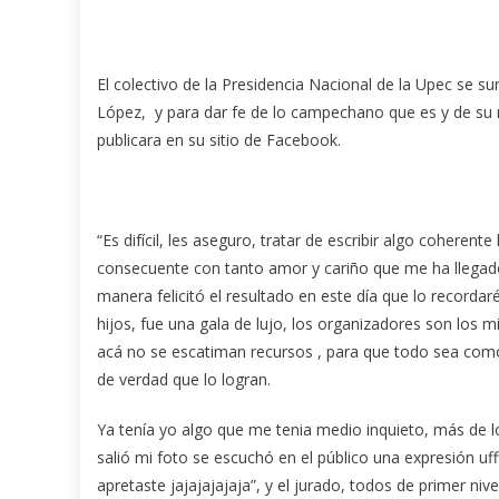
El colectivo de la Presidencia Nacional de la Upec se su
López, y para dar fe de lo campechano que es y de s
publicara en su sitio de Facebook.
“Es difícil, les aseguro, tratar de escribir algo coheren
consecuente con tanto amor y cariño que me ha llegado
manera felicitó el resultado en este día que lo recorda
hijos, fue una gala de lujo, los organizadores son los 
acá no se escatiman recursos , para que todo sea como
de verdad que lo logran.
Ya tenía yo algo que me tenia medio inquieto, más de lo
salió mi foto se escuchó en el público una expresión ufff
apretaste jajajajajaja”, y el jurado, todos de primer niv