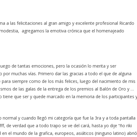
ma a las felicitaciones al gran amigo y excelente profesional Ricardo
u modestia, agregamos la emotiva crónica que el homenajeado
te luego de tantas emociones, pero la ocasión lo merita y ser
 por muchas vías. Primero dar las gracias a todo el que de alguna
ré para siempre como de los más felices, luego del nacimiento de mis
mismos de las galas de la entrega de los premios al Balón de Oro y …
 tiene que ser y quede marcado en la memoria de los participantes 
 normal y cuando llegó mi categoría que fue la 3ra y a toda pantalla
ff, de verdad que a todo trapo se ve del cará, hasta yo dije “ño riki
el en el mundo de la grafica, europeos, asiáticos (ninguno latino) abrió