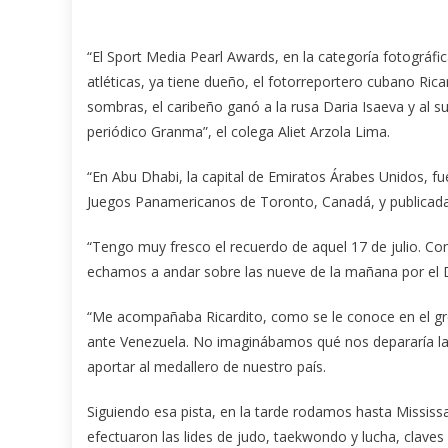
“El Sport Media Pearl Awards, en la categoría fotográfi
atléticas, ya tiene dueño, el fotorreportero cubano Ri
sombras, el caribeño ganó a la rusa Daria Isaeva y al sui
periódico Granma”, el colega Aliet Arzola Lima.
“En Abu Dhabi, la capital de Emiratos Árabes Unidos, fu
Juegos Panamericanos de Toronto, Canadá, y publicada
“Tengo muy fresco el recuerdo de aquel 17 de julio. Co
echamos a andar sobre las nueve de la mañana por el 
“Me acompañaba Ricardito, como se le conoce en el gre
ante Venezuela. No imaginábamos qué nos depararía la j
aportar al medallero de nuestro país.
Siguiendo esa pista, en la tarde rodamos hasta Mississa
efectuaron las lides de judo, taekwondo y lucha, claves 