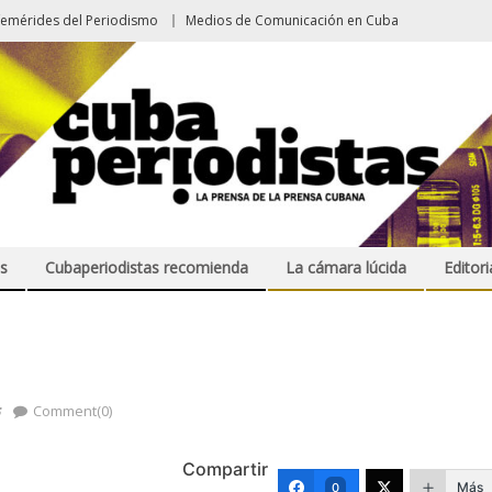
femérides del Periodismo
Medios de Comunicación en Cuba
s
Cubaperiodistas recomienda
La cámara lúcida
Editori
s
Comment(0)
Compartir
Más
0