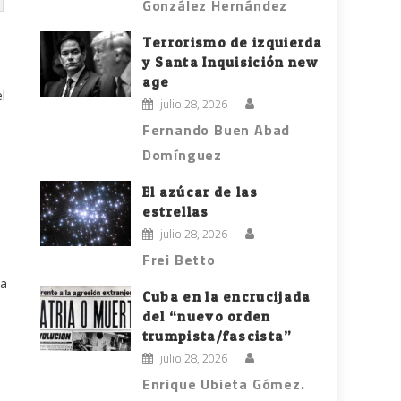
González Hernández
Terrorismo de izquierda
y Santa Inquisición new
age
l
julio 28, 2026
Fernando Buen Abad
Domínguez
El azúcar de las
estrellas
julio 28, 2026
Frei Betto
na
Cuba en la encrucijada
del “nuevo orden
trumpista/fascista”
julio 28, 2026
Enrique Ubieta Gómez.