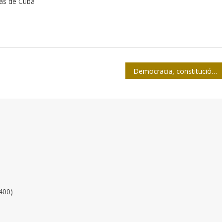
tas de Cuba
Democracia, constitución y poder de cara al VII Congreso del PCC
400)