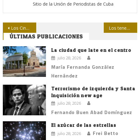
Sitio de la Unión de Periodistas de Cuba
Navegación
Los Cinco y un año de felicidad
Los tenebrosos hermanos dulles
ÚLTIMAS PUBLICACIONES
de
entradas
La ciudad que late en el centro
julio 28, 2026
María Fernanda González
Hernández
Terrorismo de izquierda y Santa
Inquisición new age
julio 28, 2026
Fernando Buen Abad Domínguez
El azúcar de las estrellas
Frei Betto
julio 28, 2026