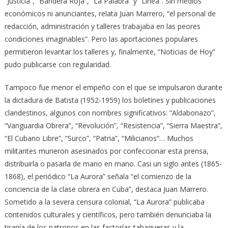
“Justicia”, “Bandera Roja”, “La Palabra” y “Línea”. Sin medios
económicos ni anunciantes, relata Juan Marrero, “el personal de
redacción, administración y talleres trabajaba en las peores
condiciones imaginables”. Pero las aportaciones populares
permitieron levantar los talleres y, finalmente, “Noticias de Hoy”
pudo publicarse con regularidad.
Tampoco fue menor el empeño con el que se impulsaron durante
la dictadura de Batista (1952-1959) los boletines y publicaciones
clandestinos, algunos con nombres significativos: “Aldabonazo”,
“Vanguardia Obrera”, “Revolución”, “Resistencia”, “Sierra Maestra”,
“El Cubano Libre”, “Surco”, “Patria”, “Milicianos”… Muchos
militantes murieron asesinados por confeccionar esta prensa,
distribuirla o pasarla de mano en mano. Casi un siglo antes (1865-
1868), el periódico “La Aurora” señala “el comienzo de la
conciencia de la clase obrera en Cuba”, destaca Juan Marrero.
Sometido a la severa censura colonial, “La Aurora” publicaba
contenidos culturales y científicos, pero también denunciaba la
tiranía de los patronos en las factorías tabaqueras y la