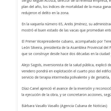
Sergio Miguel Acosta, director de la referida empresa, e
plan del año, los índices de mortalidad de la masa gan
redujeron el delito en la zona.
En la vaquería número 65, Arelis Jiménez, su administra
mostró el buen estado de las vacas que promedian entre
El Primer Vicepresidente cubano, acompañado por Tere
León Silveira, presidenta de la Asamblea Provincial del
que se construye desde hace dos décadas en la ciudad
Alejo Sagols, inversionista de la salud pública, explicó 
venidero pondrá en explotación el cuarto piso del edifi
servicio de terapia intermedia polivalente y de geriatría
Díaz-Canel apreció el avance de la inversión y reconoci
la ejecución de la obra, y se concretaron acciones, seg
Bárbara Vasallo Vasallo (Agencia Cubana de Noticias)