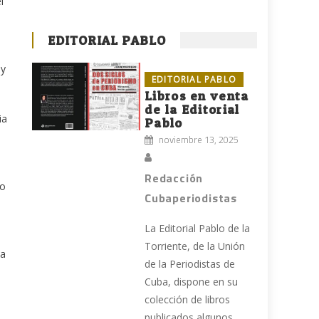
l
EDITORIAL PABLO
 y
EDITORIAL PABLO
Libros en venta
de la Editorial
ia
Pablo
noviembre 13, 2025
Redacción
zo
Cubaperiodistas
La Editorial Pablo de la
Torriente, de la Unión
va
de la Periodistas de
Cuba, dispone en su
colección de libros
publicados algunos