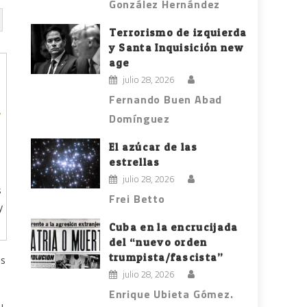
González Hernández
Terrorismo de izquierda
y Santa Inquisición new
age
julio 28, 2026
Fernando Buen Abad
Domínguez
El azúcar de las
estrellas
julio 28, 2026
s
Frei Betto
y
Cuba en la encrucijada
del “nuevo orden
trumpista/fascista”
os
julio 28, 2026
Enrique Ubieta Gómez.