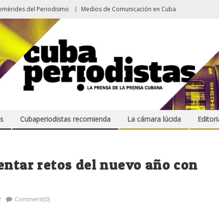
emérides del Periodismo
Medios de Comunicación en Cuba
s
Cubaperiodistas recomienda
La cámara lúcida
Editori
entar retos del nuevo año con
s
Comment(0)