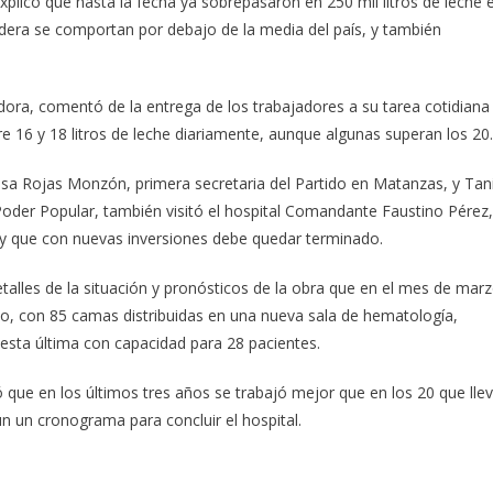
xplicó que hasta la fecha ya sobrepasaron en 250 mil litros de leche e
adera se comportan por debajo de la media del país, y también
dora, comentó de la entrega de los trabajadores a su tarea cotidiana
 16 y 18 litros de leche diariamente, aunque algunas superan los 20.
sa Rojas Monzón, primera secretaria del Partido en Matanzas, y Tan
 Poder Popular, también visitó el hospital Comandante Faustino Pérez,
 y que con nuevas inversiones debe quedar terminado.
detalles de la situación y pronósticos de la obra que en el mes de mar
cio, con 85 camas distribuidas en una nueva sala de hematología,
, esta última con capacidad para 28 pacientes.
ó que en los últimos tres años se trabajó mejor que en los 20 que lle
ún un cronograma para concluir el hospital.