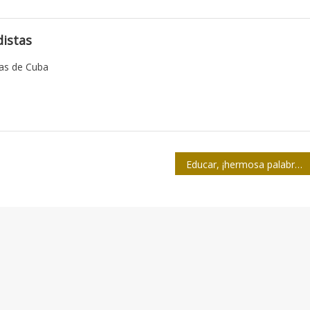
istas
tas de Cuba
Educar, ¡hermosa palabra! y una felicitación especial