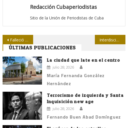
Redacción Cubaperiodistas
Sitio de la Unión de Periodistas de Cuba
Navegación
Falleció la periodista Ada Oramas Esquerro
Interdisciplinaridad: nueva cita de ICOM en 2017
ÚLTIMAS PUBLICACIONES
de
entradas
La ciudad que late en el centro
julio 28, 2026
María Fernanda González
Hernández
Terrorismo de izquierda y Santa
Inquisición new age
julio 28, 2026
Fernando Buen Abad Domínguez