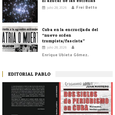
El azúcar de las estrellas
Frei Betto
julio 28, 2026
Cuba en la encrucijada del
“nuevo orden
trumpista/fascista”
julio 28, 2026
Enrique Ubieta Gómez.
EDITORIAL PABLO