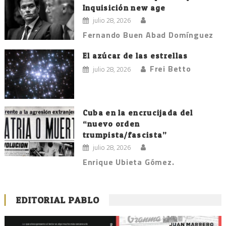
Inquisición new age
julio 28, 2026
Fernando Buen Abad Domínguez
El azúcar de las estrellas
Frei Betto
julio 28, 2026
Cuba en la encrucijada del
“nuevo orden
trumpista/fascista”
julio 28, 2026
Enrique Ubieta Gómez.
EDITORIAL PABLO