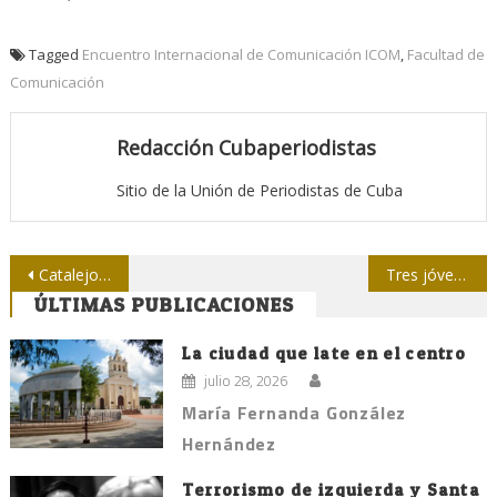
Tagged
Encuentro Internacional de Comunicación ICOM
,
Facultad de
Comunicación
Redacción Cubaperiodistas
Sitio de la Unión de Periodistas de Cuba
Navegación
Catalejo con Eusebio Leal, este viernes, en el Instituto Internacional de Periodismo “José Martí”
Tres jóvenes miradas en torno a ICOM
ÚLTIMAS PUBLICACIONES
de
entradas
La ciudad que late en el centro
julio 28, 2026
María Fernanda González
Hernández
Terrorismo de izquierda y Santa