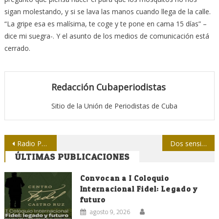
sigan molestando, y si se lava las manos cuando llega de la calle.
“La gripe esa es malísima, te coge y te pone en cama 15 días” –
dice mi suegra-. Y el asunto de los medios de comunicación está
cerrado.
Redacción Cubaperiodistas
Sitio de la Unión de Periodistas de Cuba
Navegación
Radio Progreso: 86 años junto a la familia cubana
Dos sensibles pérdidas para el periodismo cubano
ÚLTIMAS PUBLICACIONES
de
entradas
Convocan a I Coloquio
Internacional Fidel: Legado y
futuro
agosto 9, 2026