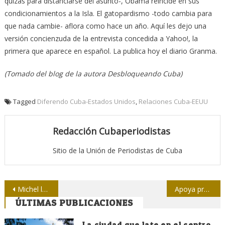
quizás para distanciarse del asunto-, Obama reincide en sus
condicionamientos a la Isla. El gatopardismo -todo cambia para
que nada cambie- aflora como hace un año. Aquí les dejo una
versión concienzuda de la entrevista concedida a Yahoo!, la
primera que aparece en español. La publica hoy el diario Granma.
(Tomado del blog de la autora Desbloqueando Cuba)
Tagged
Diferendo Cuba-Estados Unidos
,
Relaciones Cuba-EEUU
Redacción Cubaperiodistas
Sitio de la Unión de Periodistas de Cuba
Navegación
Michel la puso en Corea
Apoya presidente chino desarrollo de Internet en beneficio de todos
ÚLTIMAS PUBLICACIONES
de
La ciudad que late en el centro