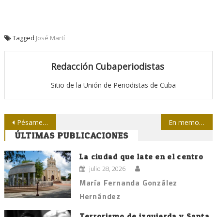
Tagged
José Martí
Redacción Cubaperiodistas
Sitio de la Unión de Periodistas de Cuba
Navegación
Pésame por la muerte de Gómez Abascal
En memoria de Abascal
ÚLTIMAS PUBLICACIONES
de
entradas
La ciudad que late en el centro
julio 28, 2026
María Fernanda González
Hernández
Terrorismo de izquierda y Santa