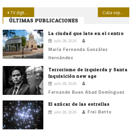
Navegación
TV digital en Cuba: adiós al silencio, quejas, inversiones y perspectivas
Cuba expresa condolencias a Líbano por atentado en Beirut
ÚLTIMAS PUBLICACIONES
de
entradas
La ciudad que late en el centro
julio 28, 2026
María Fernanda González
Hernández
Terrorismo de izquierda y Santa
Inquisición new age
julio 28, 2026
Fernando Buen Abad Domínguez
El azúcar de las estrellas
Frei Betto
julio 28, 2026