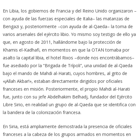
En Libia, los gobiernos de Francia y del Reino Unido organizaron –
con ayuda de las fuerzas especiales de Italia– las matanzas de
Bengazi y, posteriormente –con ayuda de al-Qaeda– la toma de
varios arsenales del ejército libio. Yo mismo soy testigo de ello ya
que, en agosto de 2011, hallándome bajo la protección de
Khamis el-Kadhafi, en momentos en que la OTAN tomaba por
asalto la capital libia, el hotel Rixos –donde nos encontrábamos–
fue asediado por la “Brigada de Trípoli”, una unidad de al-Qaeda
bajo el mando de Mahdi al-Harati, cuyos hombres, al grito de
«¡Allah Akbar!», estaban directamente dirigidos por oficiales
franceses en misión. Posteriormente, el propio Mahdi al-Harati
fue, junto con su jefe Abdelhakim Belhadj, fundador del Ejército
Libre Sirio, en realidad un grupo de al-Qaeda que se identifica con
la bandera de la colonización francesa.
En Siria, está ampliamente demostrada la presencia de oficiales
franceses a la cabeza de los grupos armados en momentos en