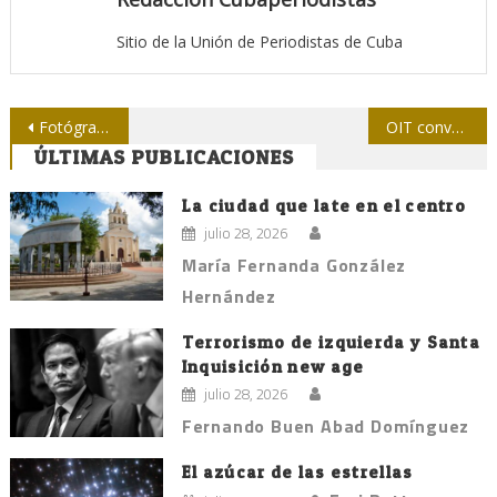
Sitio de la Unión de Periodistas de Cuba
Navegación
Fotógrafo norteamericano Peter Turnley expondrá en Cuba
OIT convoca a concurso sobre cobertura de migración internacional
ÚLTIMAS PUBLICACIONES
de
entradas
La ciudad que late en el centro
julio 28, 2026
María Fernanda González
Hernández
Terrorismo de izquierda y Santa
Inquisición new age
julio 28, 2026
Fernando Buen Abad Domínguez
El azúcar de las estrellas