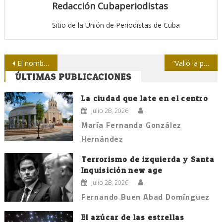
Redacción Cubaperiodistas
Sitio de la Unión de Periodistas de Cuba
Navegación
El nombre de Cuba
“Valió la pena”, un retrato de la epopeya y de la Angola actual
ÚLTIMAS PUBLICACIONES
de
entradas
La ciudad que late en el centro
julio 28, 2026
María Fernanda González
Hernández
Terrorismo de izquierda y Santa
Inquisición new age
julio 28, 2026
Fernando Buen Abad Domínguez
El azúcar de las estrellas