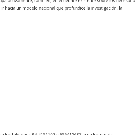
cipa activamente, también, en el debate existente sobre los necesari
ir hacia un modelo nacional que profundice la investigación, la
 en los teléfonos 94-4151107 y 656410687, y en los emails