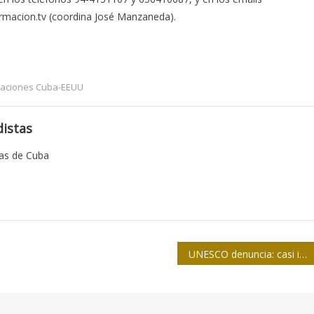
macion.tv (coordina José Manzaneda).
laciones Cuba-EEUU
istas
tas de Cuba
UNESCO denuncia: casi impunidad absoluta en asesinatos de periodistas