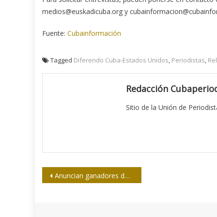
medios@euskadicuba.org y cubainformacion@cubainfor
Fuente:
Cubainformación
Tagged
Diferendo Cuba-Estados Unidos
,
Periodistas
,
Re
Redacción Cubaperiod
Sitio de la Unión de Periodis
Navegación
Anuncian ganadores del concurso nacional de Periodismo azucarero
de
entradas