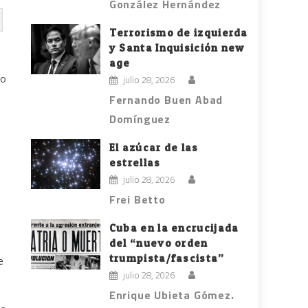
González Hernández
Terrorismo de izquierda
y Santa Inquisición new
age
do
julio 28, 2026
Fernando Buen Abad
Domínguez
El azúcar de las
estrellas
julio 28, 2026
Frei Betto
Cuba en la encrucijada
del “nuevo orden
trumpista/fascista”
e
julio 28, 2026
Enrique Ubieta Gómez.