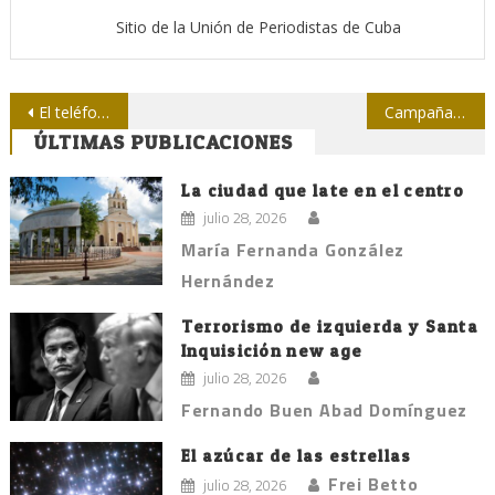
Sitio de la Unión de Periodistas de Cuba
Navegación
El teléfono se descubrió en La Habana
Campaña “Yo voto por Cuba”
ÚLTIMAS PUBLICACIONES
de
entradas
La ciudad que late en el centro
julio 28, 2026
María Fernanda González
Hernández
Terrorismo de izquierda y Santa
Inquisición new age
julio 28, 2026
Fernando Buen Abad Domínguez
El azúcar de las estrellas
Frei Betto
julio 28, 2026