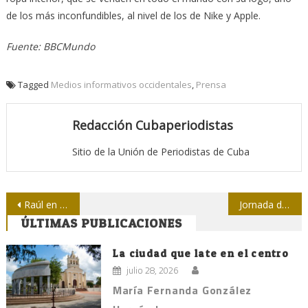
de los más inconfundibles, al nivel de los de Nike y Apple.
Fuente: BBCMundo
Tagged
Medios informativos occidentales
,
Prensa
Redacción Cubaperiodistas
Sitio de la Unión de Periodistas de Cuba
Navegación
Raúl en Nueva York
Jornada de la Cultura cubana en Argentina
ÚLTIMAS PUBLICACIONES
de
entradas
La ciudad que late en el centro
julio 28, 2026
María Fernanda González