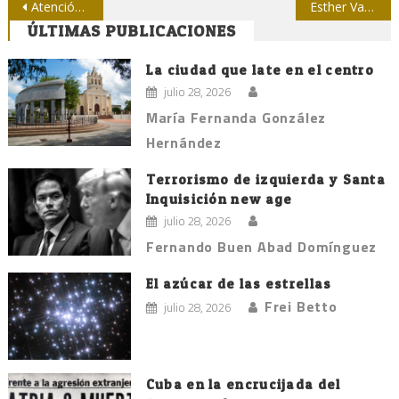
Navegación
Atención, periodista: Correctores y manuales de estilo mejoran tu trabajo
Esther Vargas: ‘Hay que contar historias y dejar de escribir artículos de cuatro líneas’
ÚLTIMAS PUBLICACIONES
de
entradas
La ciudad que late en el centro
julio 28, 2026
María Fernanda González
Hernández
Terrorismo de izquierda y Santa
Inquisición new age
julio 28, 2026
Fernando Buen Abad Domínguez
El azúcar de las estrellas
Frei Betto
julio 28, 2026
Cuba en la encrucijada del