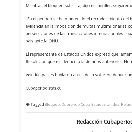
Mientras el bloqueo subsista, dijo el canciller, segui
“En el período se ha mantenido el recrudecimiento del bl
evidencia en la imposición de multas multimillonarias c
persecuciones de las transacciones internacionales cu
país ante la ONU.
El representante de Estados Unidos expresó que lame
Resolución que es idéntico a la de años anteriores. Norm
Veintiún países hablaron antes de la votación denunci
Cubaperiodistas.cu
Tagged
Bloqueo
,
Diferendo Cuba-Estados Unidos
,
Relac
Redacción Cubaperiod