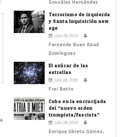
González Hernández
Terrorismo de izquierda
y Santa Inquisición new
age
julio 28, 2026
Fernando Buen Abad
Domínguez
El azúcar de las
estrellas
julio 28, 2026
Frei Betto
Cuba en la encrucijada
del “nuevo orden
trumpista/fascista”
ta
julio 28, 2026
Enrique Ubieta Gómez.