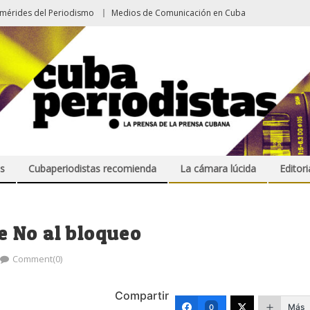
emérides del Periodismo
Medios de Comunicación en Cuba
s
Cubaperiodistas recomienda
La cámara lúcida
Editori
 No al bloqueo
Comment(0)
Compartir
Más
0