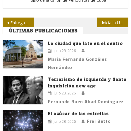
Sitio de la Unión de Periodistas de Cuba
Navegación
Entregan a TV Camagüey moneda conmemorativa 50 aniversario de la Upec
Inicia la Upec en Holguín proceso para cumplir acuerdos del IX Congreso
ÚLTIMAS PUBLICACIONES
de
entradas
La ciudad que late en el centro
julio 28, 2026
María Fernanda González
Hernández
Terrorismo de izquierda y Santa
Inquisición new age
julio 28, 2026
Fernando Buen Abad Domínguez
El azúcar de las estrellas
Frei Betto
julio 28, 2026