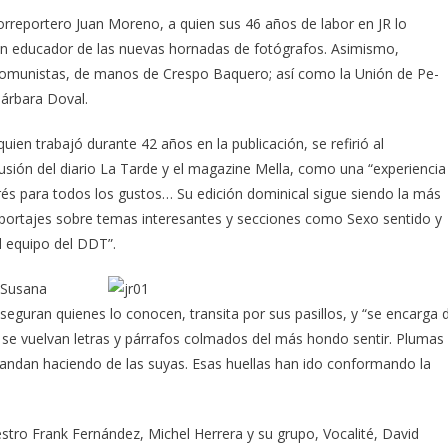
torreportero Juan Moreno, a quien sus 46 años de labor en JR lo
 en educador de las nuevas hornadas de fotógrafos. Asimismo,
Comunistas, de manos de Crespo Baquero; así como la Unión de Pe­
Bárbara Doval.
ien trabajó durante 42 años en la publicación, se refirió al
usión del diario La Tarde y el magazine Mella, como una “experiencia
terés para todos los gustos… Su edición dominical sigue siendo la más
reportajes sobre temas interesantes y secciones como Sexo sentido y
l equipo del DDT”.
, Susana
guran quienes lo conocen, transita por sus pasillos, y “se encarga 
 se vuelvan letras y párrafos colmados del más hondo sentir. Plumas
andan haciendo de las suyas. Esas huellas han ido conformando la
tro Frank Fernández, Michel Herrera y su grupo, Vocalité, David