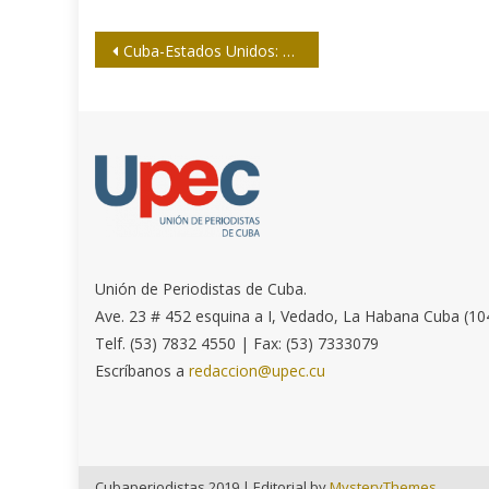
Navegación
Cuba-Estados Unidos: El bloqueo tiene las horas contadas (II y final)
de
entradas
Unión de Periodistas de Cuba.
Ave. 23 # 452 esquina a I, Vedado, La Habana Cuba (10
Telf. (53) 7832 4550 | Fax: (53) 7333079
Escríbanos a
redaccion@upec.cu
Cubaperiodistas 2019
|
Editorial by
MysteryThemes
.