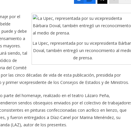
naje por el
ebelde
o puede y debe
 pensamiento a
La Upec, representada por su vicepresidenta Bárba
es mayores.
Doval, también entregó un reconocimiento al medi
rá siendo, tal
de prensa.
iódico de
ria del Comité
por las cinco décadas de vida de esta publicación, presidida por
y primer vicepresidente de los Con­sejos de Es­tados y de Ministros.
 parte del homenaje, realizado en el teatro Lázaro Peña,
cendieron sendos ob­sequios enviados por el colectivo de trabajadore
consistentes en pinturas confeccionadas con acrílico en lienzo, que
eres, y fueron entregados a Díaz-Canel por Marina Menéndez, su
­randa (LAZ), autor de los presentes.