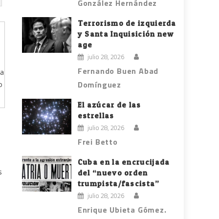
González Hernández
Terrorismo de izquierda
y Santa Inquisición new
age
julio 28, 2026
Fernando Buen Abad
ra
Domínguez
o
El azúcar de las
estrellas
julio 28, 2026
Frei Betto
Cuba en la encrucijada
s
del “nuevo orden
trumpista/fascista”
julio 28, 2026
Enrique Ubieta Gómez.