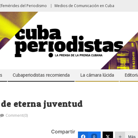
Efemérides del Periodismo
Medios de Comunicación en Cuba
s
Cubaperiodistas recomienda
La cámara lúcida
Editori
 de eterna juventud
Comment(0)
Compartir
Más
0