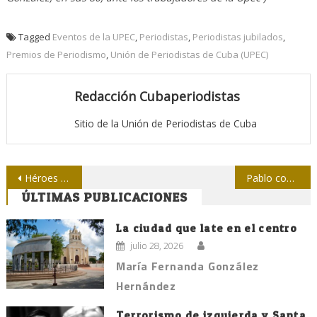
Tagged
Eventos de la UPEC
,
Periodistas
,
Periodistas jubilados
,
Premios de Periodismo
,
Unión de Periodistas de Cuba (UPEC)
Redacción Cubaperiodistas
Sitio de la Unión de Periodistas de Cuba
Navegación
Héroes cubanos visitan La Higuera en aniversario de la muerte del Che
Pablo como luz de letras
ÚLTIMAS PUBLICACIONES
de
entradas
La ciudad que late en el centro
julio 28, 2026
María Fernanda González
Hernández
Terrorismo de izquierda y Santa