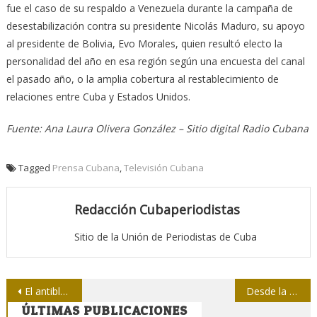
fue el caso de su respaldo a Venezuela durante la campaña de
desestabilización contra su presidente Nicolás Maduro, su apoyo
al presidente de Bolivia, Evo Morales, quien resultó electo la
personalidad del año en esa región según una encuesta del canal
el pasado año, o la amplia cobertura al restablecimiento de
relaciones entre Cuba y Estados Unidos.
Fuente: Ana Laura Olivera González – Sitio digital Radio Cubana
Tagged
Prensa Cubana
,
Televisión Cubana
Redacción Cubaperiodistas
Sitio de la Unión de Periodistas de Cuba
Navegación
El antibloqueo del mundo acorrala a EE.UU. en la ONU
Desde la Isla convocan al Frente Común de las Ideas
ÚLTIMAS PUBLICACIONES