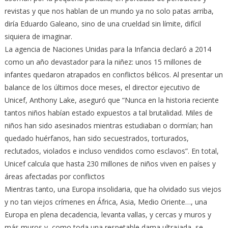
revistas y que nos hablan de un mundo ya no solo patas arriba,
diría Eduardo Galeano, sino de una crueldad sin límite, difícil
siquiera de imaginar.
La agencia de Naciones Unidas para la Infancia declaró a 2014
como un año devastador para la niñez: unos 15 millones de
infantes quedaron atrapados en conflictos bélicos. Al presentar un
balance de los últimos doce meses, el director ejecutivo de
Unicef, Anthony Lake, aseguró que “Nunca en la historia reciente
tantos niños habían estado expuestos a tal brutalidad. Miles de
niños han sido asesinados mientras estudiaban o dormían; han
quedado huérfanos, han sido secuestrados, torturados,
reclutados, violados e incluso vendidos como esclavos”. En total,
Unicef calcula que hasta 230 millones de niños viven en países y
áreas afectadas por conflictos
Mientras tanto, una Europa insolidaria, que ha olvidado sus viejos
y no tan viejos crímenes en África, Asia, Medio Oriente…, una
Europa en plena decadencia, levanta vallas, y cercas y muros y
más muros y, como toda una respetable dama ultrajada, se