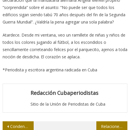
declaración que la mandataria alemana Angela Merkel propinó
“sorprendida” sobre el asunto: “No puede ser que todos los
edificios sigan siendo tabú 70 años después del fin de la Segunda
Guerra Mundial”. ¿Valdría la pena agregar una sola palabra?
Atardece. Desde mi ventana, veo un ramillete de niñas y niños de
todos los colores jugando al fútbol, a los escondidos o
sencillamente correteando felices por el parquecito, ajenos a toda
noción de desdicha. El corazón se aplaca.
*Periodista y escritora argentina radicada en Cuba
Redacción Cubaperiodistas
Sitio de la Unión de Periodistas de Cuba
Navegación
Condenan asesinato de tercer periodista en un año en Colombia
Relaciones Cuba-EEUU y libertad de prensa