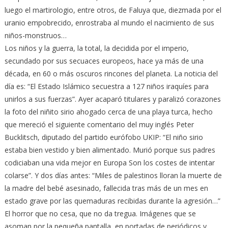
luego el martirologio, entre otros, de Faluya que, diezmada por el
uranio empobrecido, enrostraba al mundo el nacimiento de sus
niños-monstruos…
Los niños y la guerra, la total, la decidida por el imperio,
secundado por sus secuaces europeos, hace ya más de una
década, en 60 o más oscuros rincones del planeta. La noticia del
día es: “El Estado Islámico secuestra a 127 niños iraquíes para
unirlos a sus fuerzas”. Ayer acaparó titulares y paralizó corazones
la foto del niñito sirio ahogado cerca de una playa turca, hecho
que mereció el siguiente comentario del muy inglés Peter
Bucklitsch, diputado del partido eurófobo UKIP: “El niño sirio
estaba bien vestido y bien alimentado. Murió porque sus padres
codiciaban una vida mejor en Europa Son los costes de intentar
colarse”. Y dos días antes: “Miles de palestinos lloran la muerte de
la madre del bebé asesinado, fallecida tras más de un mes en
estado grave por las quemaduras recibidas durante la agresión…”
El horror que no cesa, que no da tregua. Imágenes que se
asoman por la pequeña pantalla, en portadas de periódicos y