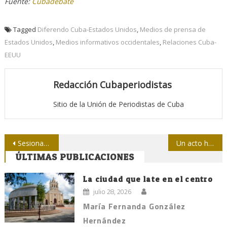
Fuente:
Cubadebate
Tagged
Diferendo Cuba-Estados Unidos
,
Medios de prensa de
Estados Unidos
,
Medios informativos occidentales
,
Relaciones Cuba-
EEUU
Redacción Cubaperiodistas
Sitio de la Unión de Periodistas de Cuba
Navegación
Sesiona en Las Tunas jurado de Concurso de Periodismo Ubiquel Arévalo Morales
Un acto hermoso, memorable y sentido
ÚLTIMAS PUBLICACIONES
de
entradas
La ciudad que late en el centro
julio 28, 2026
María Fernanda González
Hernández