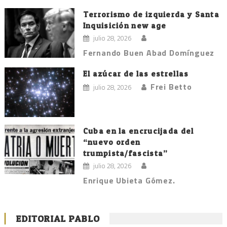
Terrorismo de izquierda y Santa
Inquisición new age
julio 28, 2026
Fernando Buen Abad Domínguez
El azúcar de las estrellas
Frei Betto
julio 28, 2026
Cuba en la encrucijada del
“nuevo orden
trumpista/fascista”
julio 28, 2026
Enrique Ubieta Gómez.
EDITORIAL PABLO