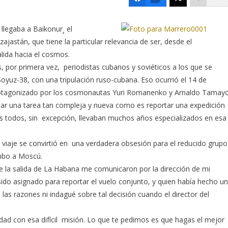
llegaba a Baikonur¸ el
astán, que tiene la particular relevancia de ser, desde el
alida hacia el cosmos.
 por primera vez, periodistas cubanos y soviéticos a los que se
Soyuz-38, con una tripulación ruso-cubana. Eso ocurrió el 14 de
protagonizado por los cosmonautas Yuri Romanenko y Arnaldo Tamayo
tar una tarea tan compleja y nueva como es reportar una expedición
ues todos, sin excepción, llevaban muchos años especializados en esa
el viaje se convirtió en una verdadera obsesión para el reducido grupo
umbo a Moscú.
e la salida de La Habana me comunicaron por la dirección de mi
sido asignado para reportar el vuelo conjunto, y quien había hecho u
as razones ni indagué sobre tal decisión cuando el director del
d con esa difícil misión. Lo que te pedimos es que hagas el mejor