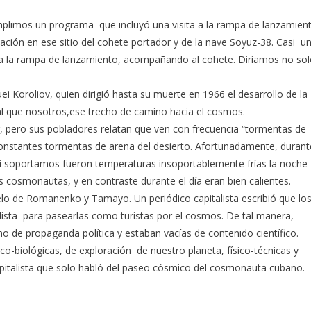
mplimos un programa que incluyó una visita a la rampa de lanzamien
ción en ese sitio del cohete portador y de la nave Soyuz-38. Casi u
n a la rampa de lanzamiento, acompañando al cohete. Diríamos no so
ei Koroliov, quien dirigió hasta su muerte en 1966 el desarrollo de la
ual que nosotros,ese trecho de camino hacia el cosmos.
, pero sus pobladores relatan que ven con frecuencia “tormentas de
i constantes tormentas de arena del desierto. Afortunadamente, duran
sí soportamos fueron temperaturas insoportablemente frías la noche
cosmonautas, y en contraste durante el día eran bien calientes.
elo de Romanenko y Tamayo. Un periódico capitalista escribió que lo
ialista para pasearlas como turistas por el cosmos. De tal manera,
ho de propaganda política y estaban vacías de contenido científico.
-biológicas, de exploración de nuestro planeta, físico-técnicas y
pitalista que solo habló del paseo cósmico del cosmonauta cubano.