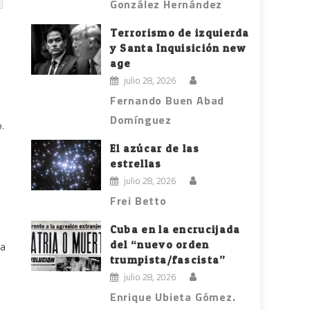
González Hernández
Terrorismo de izquierda
y Santa Inquisición new
age
julio 28, 2026
Fernando Buen Abad
Domínguez
.
El azúcar de las
estrellas
julio 28, 2026
Frei Betto
Cuba en la encrucijada
del “nuevo orden
na
trumpista/fascista”
julio 28, 2026
Enrique Ubieta Gómez.