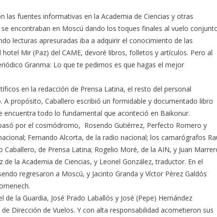
n las fuentes informativas en la Academia de Ciencias y otras
a se encontraban en Moscú dando los toques finales al vuelo conjunto
o lecturas apresuradas iba a adquirir el conocimiento de las
 hotel Mir (Paz) del CAME, devoré libros, folletos y artículos. Pero al
 periódico Granma: Lo que te pedimos es que hagas el mejor
íficos en la redacción de Prensa Latina, el resto del personal
. A propósito, Caballero escribió un formidable y documentado libro
se encuentra todo lo fundamental que aconteció en Baikonur.
e pasó por el cosmódromo, Rosendo Gutiérrez, Perfecto Romero y
nacional; Fernando Alcorta, de la radio nacional; los camarógrafos Ra
 Caballero, de Prensa Latina; Rogelio Moré, de la AIN, y Juan Marrer
de la Academia de Ciencias, y Leonel González, traductor. En el
endo regresaron a Moscú, y Jacinto Granda y Víctor Pèrez Galdós
 Domenech.
l de la Guardia, José Prado Laballós y José (Pepe) Hernández
o de Dirección de Vuelos. Y con alta responsabilidad acometieron sus