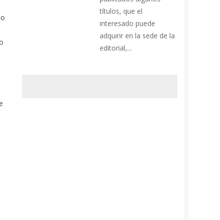
títulos, que el
to
interesado puede
n
adquirir en la sede de la
lo
editorial,...
te
s