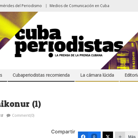
emérides del Periodismo
Medios de Comunicación en Cuba
s
Cubaperiodistas recomienda
La cámara lúcida
Editori
ikonur (1)
as
Comment(0)
Compartir
Más
0