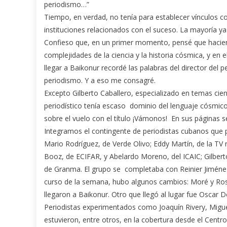
periodismo…”
Tiempo, en verdad, no tenía para establecer vínculos co
instituciones relacionados con el suceso. La mayoría y
Confieso que, en un primer momento, pensé que haciend
complejidades de la ciencia y la historia cósmica, y en el
llegar a Baikonur recordé las palabras del director del
periodismo. Y a eso me consagré.
Excepto Gilberto Caballero, especializado en temas cient
periodístico tenía escaso dominio del lenguaje cósmico
sobre el vuelo con el título ¡Vámonos! En sus páginas 
Integramos el contingente de periodistas cubanos qu
Mario Rodríguez, de Verde Olivo; Eddy Martín, de la TV 
Booz, de ECIFAR, y Abelardo Moreno, del ICAIC; Gilberto
de Granma. El grupo se completaba con Reinier Jiménez 
curso de la semana, hubo algunos cambios: Moré y Ros
llegaron a Baikonur. Otro que llegó al lugar fue Oscar
Periodistas experimentados como Joaquín Rivery, Migue
estuvieron, entre otros, en la cobertura desde el Centr