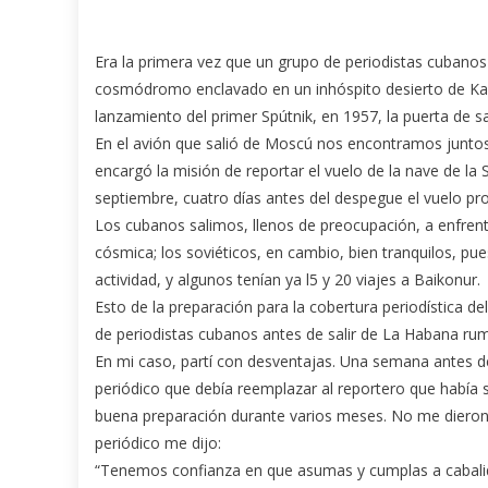
Era la primera vez que un grupo de periodistas cubanos 
cosmódromo enclavado en un inhóspito desierto de Kazaj
lanzamiento del primer Spútnik, en 1957, la puerta de s
En el avión que salió de Moscú nos encontramos juntos,
encargó la misión de reportar el vuelo de la nave de la 
septiembre, cuatro días antes del despegue el vuelo 
Los cubanos salimos, llenos de preocupación, a enfren
cósmica; los soviéticos, en cambio, bien tranquilos, p
actividad, y algunos tenían ya l5 y 20 viajes a Baikonur.
Esto de la preparación para la cobertura periodística d
de periodistas cubanos antes de salir de La Habana r
En mi caso, partí con desventajas. Una semana antes d
periódico que debía reemplazar al reportero que había 
buena preparación durante varios meses. No me dieron l
periódico me dijo:
“Tenemos confianza en que asumas y cumplas a cabalida