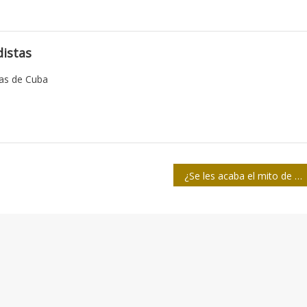
istas
tas de Cuba
¿Se les acaba el mito de la censura a Internet en Cuba?