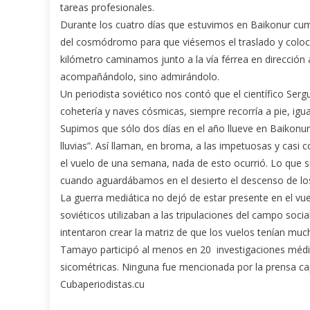
tareas profesionales.
Durante los cuatro días que estuvimos en Baikonur cu
del cosmódromo para que viésemos el traslado y coloca
kilómetro caminamos junto a la vía férrea en direcció
acompañándolo, sino admirándolo.
Un periodista soviético nos contó que el científico Sergu
cohetería y naves cósmicas, siempre recorría a pie, ig
Supimos que sólo dos días en el año llueve en Baikonur
lluvias”. Así llaman, en broma, a las impetuosas y cas
el vuelo de una semana, nada de esto ocurrió. Lo que 
cuando aguardábamos en el desierto el descenso de los 
La guerra mediática no dejó de estar presente en el vu
soviéticos utilizaban a las tripulaciones del campo soc
intentaron crear la matriz de que los vuelos tenían muc
Tamayo participó al menos en 20 investigaciones médico
sicométricas. Ninguna fue mencionada por la prensa ca
Cubaperiodistas.cu