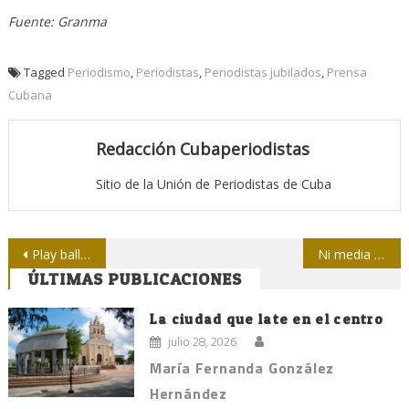
Fuente: Granma
Tagged
Periodismo
,
Periodistas
,
Periodistas jubilados
,
Prensa
Cubana
Redacción Cubaperiodistas
Sitio de la Unión de Periodistas de Cuba
Navegación
Play ball para el softbol de la prensa
Ni media palabra
ÚLTIMAS PUBLICACIONES
de
entradas
La ciudad que late en el centro
julio 28, 2026
María Fernanda González
Hernández