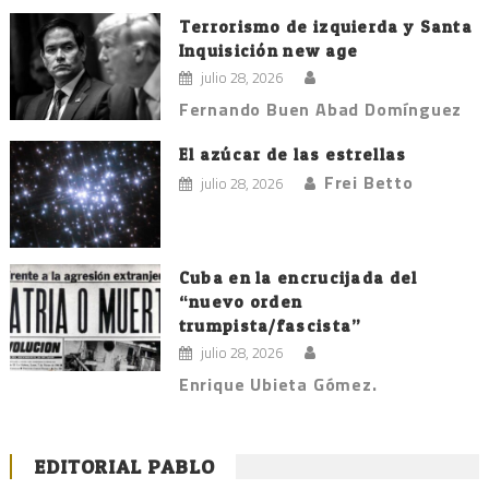
Terrorismo de izquierda y Santa
Inquisición new age
julio 28, 2026
Fernando Buen Abad Domínguez
El azúcar de las estrellas
Frei Betto
julio 28, 2026
Cuba en la encrucijada del
“nuevo orden
trumpista/fascista”
julio 28, 2026
Enrique Ubieta Gómez.
EDITORIAL PABLO