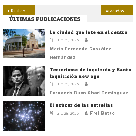
Navegación
Raúl en Cumbre de la ONU: Hay que adoptar compromisos tangibles en ayuda al desarrollo
Atacados dos periodistas de AFP en Israel
ÚLTIMAS PUBLICACIONES
de
entradas
La ciudad que late en el centro
julio 28, 2026
María Fernanda González
Hernández
Terrorismo de izquierda y Santa
Inquisición new age
julio 28, 2026
Fernando Buen Abad Domínguez
El azúcar de las estrellas
Frei Betto
julio 28, 2026