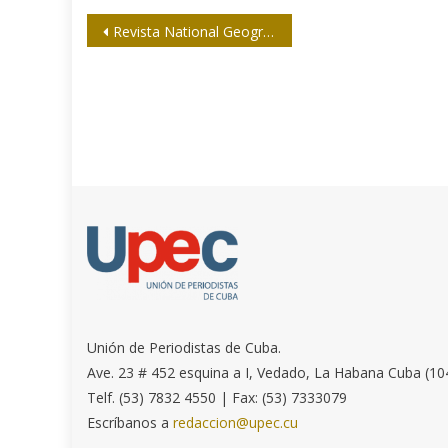
Navegación
Revista National Geografic cae en las garras de Rupert Murdoch
de
entradas
Unión de Periodistas de Cuba.
Ave. 23 # 452 esquina a I, Vedado, La Habana Cuba (10
Telf. (53) 7832 4550 | Fax: (53) 7333079
Escríbanos a
redaccion@upec.cu