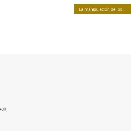
La manipulación de los medios de comunicación en la crisis migratoria europea
400)