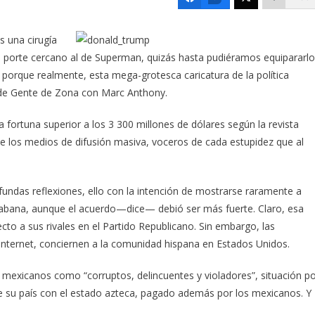
s una cirugía
un porte cercano al de Superman, quizás hasta pudiéramos equipararlo
, porque realmente, esta mega-grotesca caricatura de la política
de Gente de Zona con Marc Anthony.
ortuna superior a los 3 300 millones de dólares según la revista
e los medios de difusión masiva, voceros de cada estupidez que al
ndas reflexiones, ello con la intención de mostrarse raramente a
abana, aunque el acuerdo—dice— debió ser más fuerte. Claro, esa
to a sus rivales en el Partido Republicano. Sin embargo, las
Internet, conciernen a la comunidad hispana en Estados Unidos.
es mexicanos como “corruptos, delincuentes y violadores”, situación p
de su país con el estado azteca, pagado además por los mexicanos. Y