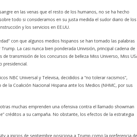
s sangre en las venas que el resto de los humanos, no se ha hecho
sobre todo si consideramos en su justa medida el sudor diario de los
nstrucción y los servicios en EE.UU.
riedad” con que algunos medios hispanos se han tomado las palabras
r Trump. La casi nunca bien ponderada Univisión, principal cadena de
os de transmisión de los concursos de belleza Miss Universo, Miss US
 presidencial.
icos NBC Universal y Televisa, decididos a “no tolerar racismos”,
o de la Coalición Nacional Hispana ante los Medios (NHMC, por sus
y otras muchas emprenden una ofensiva contra el llamado showman
rle” créditos a su campaña. No obstante, los efectos de la estrategia
ty a inicios de septiembre posiciona a Trump como la preferencia de