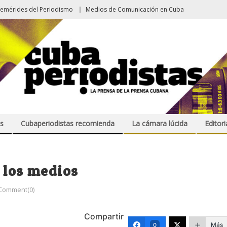
femérides del Periodismo
Medios de Comunicación en Cuba
s
Cubaperiodistas recomienda
La cámara lúcida
Editori
 los medios
Comment(0)
Compartir
Más
0