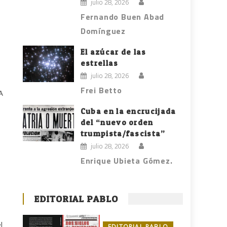
julio 28, 2026
Fernando Buen Abad
Domínguez
El azúcar de las
estrellas
julio 28, 2026
Frei Betto
A
Cuba en la encrucijada
del “nuevo orden
trumpista/fascista”
julio 28, 2026
Enrique Ubieta Gómez.
EDITORIAL PABLO
l
EDITORIAL PABLO