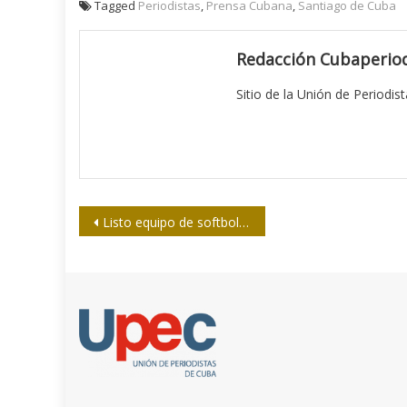
Tagged
Periodistas
,
Prensa Cubana
,
Santiago de Cuba
Redacción Cubaperiod
Sitio de la Unión de Periodis
Navegación
Listo equipo de softbol de Camagüey para el torneo nacional de la prensa
de
entradas