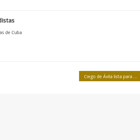
istas
tas de Cuba
Ciego de Ávila lista para torneo de softbol de la prensa