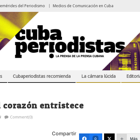
femérides del Periodismo
Medios de Comunicación en Cuba
s
Cubaperiodistas recomienda
La cámara lúcida
Editori
l corazón entristece
s
Comment(0)
Compartir
Más
0