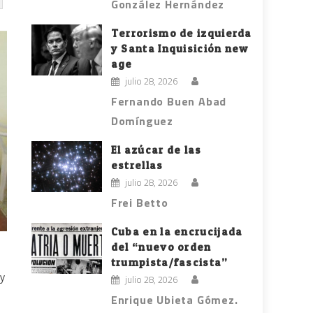
González Hernández
Terrorismo de izquierda
y Santa Inquisición new
age
julio 28, 2026
Fernando Buen Abad
Domínguez
El azúcar de las
estrellas
julio 28, 2026
Frei Betto
Cuba en la encrucijada
del “nuevo orden
trumpista/fascista”
 y
julio 28, 2026
Enrique Ubieta Gómez.