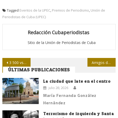
Tagged
Eventos de la UPEC
,
Premios de Periodismo
,
Unión de
Periodistas de Cuba (UPEC)
Redacción Cubaperiodistas
Sitio de la Unión de Periodistas de Cuba
Navegación
3 500 vs. 141 000 : ¿ En qué medio leeremos tal reclamo?
Amigos de Cuba en Vancouver contra el bloqueo yanki
ÚLTIMAS PUBLICACIONES
de
entradas
La ciudad que late en el centro
julio 28, 2026
María Fernanda González
Hernández
Terrorismo de izquierda y Santa