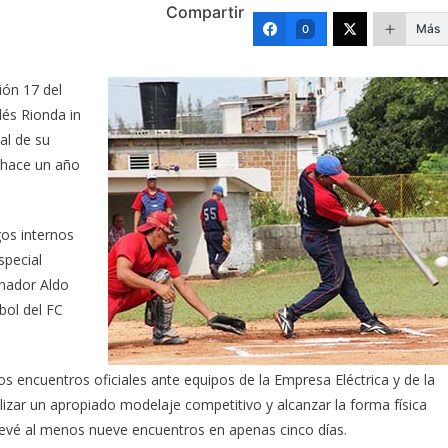
Compartir
Más
0
ión 17 del
dés Rionda in
al de su
 hace un año
gos internos
special
enador Aldo
bol del FC
 encuentros oficiales ante equipos de la Empresa Eléctrica y de la
alizar un apropiado modelaje competitivo y alcanzar la forma física
revé al menos nueve encuentros en apenas cinco días.