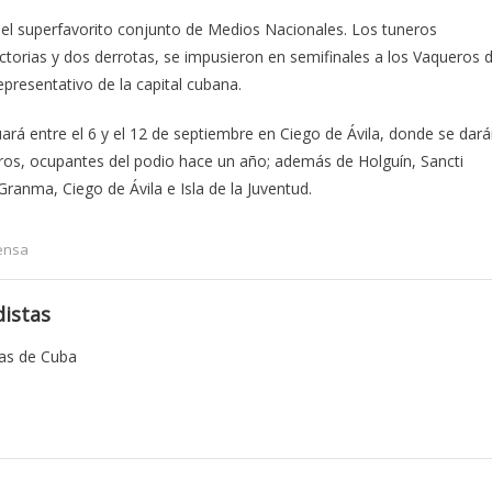
r el superfavorito conjunto de Medios Nacionales. Los tuneros
torias y dos derrotas, se impusieron en semifinales a los Vaqueros 
epresentativo de la capital cubana.
ará entre el 6 y el 12 de septiembre en Ciego de Ávila, donde se dar
ros, ocupantes del podio hace un año; además de Holguín, Sancti
anma, Ciego de Ávila e Isla de la Juventud.
rensa
istas
tas de Cuba