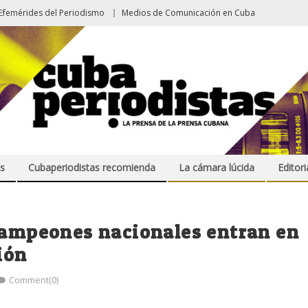
Efemérides del Periodismo
Medios de Comunicación en Cuba
s
Cubaperiodistas recomienda
La cámara lúcida
Editori
bcampeones nacionales entran en
ión
Comment(0)