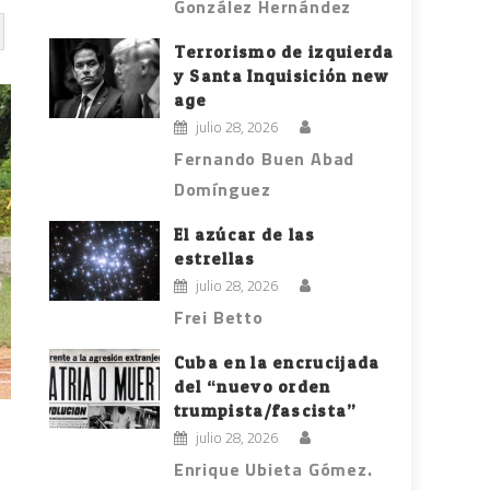
González Hernández
Terrorismo de izquierda
y Santa Inquisición new
age
julio 28, 2026
Fernando Buen Abad
Domínguez
El azúcar de las
estrellas
julio 28, 2026
Frei Betto
Cuba en la encrucijada
del “nuevo orden
trumpista/fascista”
julio 28, 2026
Enrique Ubieta Gómez.