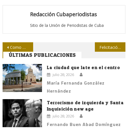
Redacción Cubaperiodistas
Sitio de la Unión de Periodistas de Cuba
Navegación
Como Nunca, de la Radio a la Internet
Felicitación de la Upec a las federadas cubanas
ÚLTIMAS PUBLICACIONES
de
entradas
La ciudad que late en el centro
julio 28, 2026
María Fernanda González
Hernández
Terrorismo de izquierda y Santa
Inquisición new age
julio 28, 2026
Fernando Buen Abad Domínguez