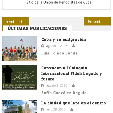
Sitio de la Unión de Periodistas de Cuba
Navegación
Ante el tablero periodístico
Presentan en Buenos Aires exposición gráfica sobre Fidel
ÚLTIMAS PUBLICACIONES
de
entradas
Cuba y su emigración
agosto 9, 2026
Luis Toledo Sande
Convocan a I Coloquio
Internacional Fidel: Legado y
futuro
agosto 9, 2026
Sofía González Angulo
La ciudad que late en el centro
julio 28, 2026