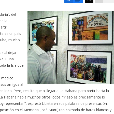
daria”, del
de la
artí”
ste es un país
 Cuba, mucho
ez al dejar
ola. Cuba
oda la Isla que
n médico
e sus amigos al
on loco. Pero, resulta que al llegar a La Habana para partir hacia la
n La Habana había muchos otros locos. “Y eso es precisamente lo
oy representan”, expresó Ubieta en sus palabras de presentación.
posición en el Memorial José Martí, tan colmada de batas blancas y