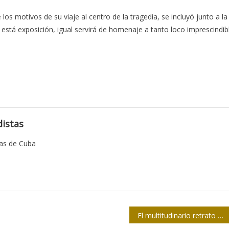
 los motivos de su viaje al centro de la tragedia, se incluyó junto a la
o está exposición, igual servirá de homenaje a tanto loco imprescindib
istas
tas de Cuba
El multitudinario retrato de los constructores del Capitolio