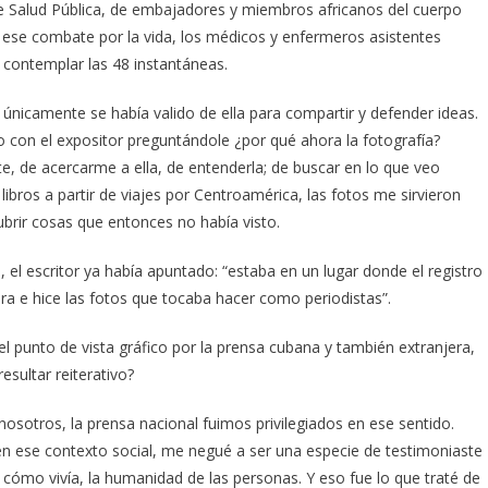
 de Salud Pública, de embajadores y miembros africanos del cuerpo
n ese combate por la vida, los médicos y enfermeros asistentes
 contemplar las 48 instantáneas.
a únicamente se había valido de ella para compartir y defender ideas.
o con el expositor preguntándole ¿por qué ahora la fotografía?
, de acercarme a ella, de entenderla; de buscar en lo que veo
ibros a partir de viajes por Centroamérica, las fotos me sirvieron
ubrir cosas que entonces no había visto.
el escritor ya había apuntado: “estaba en un lugar donde el registro
ra e hice las fotos que tocaba hacer como periodistas”.
 punto de vista gráfico por la prensa cubana y también extranjera,
esultar reiterativo?
sotros, la prensa nacional fuimos privilegiados en ese sentido.
en ese contexto social, me negué a ser una especie de testimoniaste
e, cómo vivía, la humanidad de las personas. Y eso fue lo que traté de