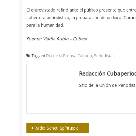
El entrevistado refirió ante el público presente que entre
cobertura periodística, la preparación de un libro. Com
para la humanidad.
Fuente: Vladia Rubio – Cubasí
Tagged
Día de la Prensa Cubana
,
Periodistas
Redacción Cubaperiod
Sitio de la Unión de Periodis
Navegación
Radio Sancti Spíritus: contemporánea en su tradición