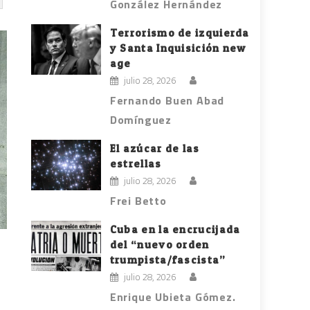
González Hernández
Terrorismo de izquierda
y Santa Inquisición new
age
julio 28, 2026
Fernando Buen Abad
Domínguez
El azúcar de las
estrellas
julio 28, 2026
Frei Betto
Cuba en la encrucijada
del “nuevo orden
trumpista/fascista”
julio 28, 2026
Enrique Ubieta Gómez.