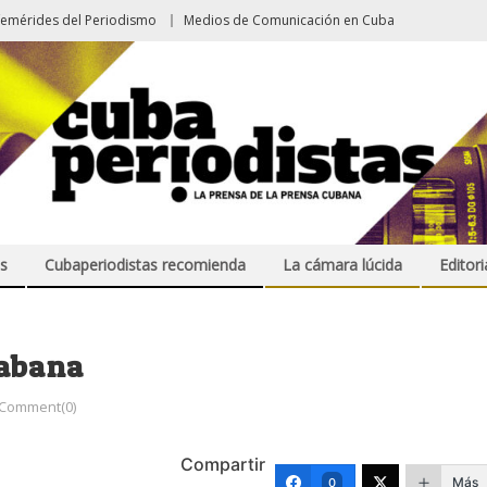
femérides del Periodismo
Medios de Comunicación en Cuba
s
Cubaperiodistas recomienda
La cámara lúcida
Editori
Habana
Comment(0)
Compartir
Más
0