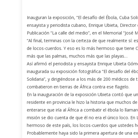
Inauguran la exposición, “El desafío del Ébola, Cuba Soli
ensayista y periodista cubano, Enrique Ubieta, Director 
Publicación “La calle del medio”, en el Memorial “José M
“Al final, terminas con la certeza de que realmente sí: e
de locos-cuerdos. Y eso es lo más hermoso que tiene
más que las palmas, muchos más que las playas…
Así afirmó el periodista y ensayista Enrique Ubieta Góm
inaugurada su exposición fotográfica “El desafío del éb
Solidaria”, y dirigiéndose a los más de 200 médicos de t
combatieron en tierras de África contra ese flagelo.
En la inauguración de la exposición Ubieta contó que u
residente en provincia le hizo la historia que muchos d
enterarse que iría al África a combatir el ébola lo llamar
misión se dio cuenta de que él no era el único loco. E
hermoso de este país, los locos-cuerdos que ustedes h
Probablemente haya sido la primera apertura de una ex