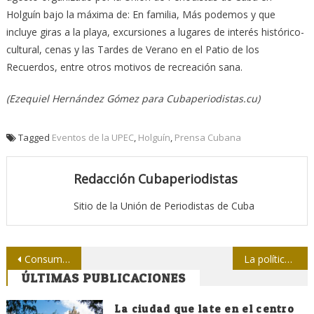
Holguín bajo la máxima de: En familia, Más podemos y que
incluye giras a la playa, excursiones a lugares de interés histórico-
cultural, cenas y las Tardes de Verano en el Patio de los
Recuerdos, entre otros motivos de recreación sana.
(Ezequiel Hernández Gómez para Cubaperiodistas.cu)
Tagged
Eventos de la UPEC
,
Holguín
,
Prensa Cubana
Redacción Cubaperiodistas
Sitio de la Unión de Periodistas de Cuba
Navegación
Consumo cultural en Cuba: la diversidad que se renueva
La política cultural de la Revolución es una sola
ÚLTIMAS PUBLICACIONES
de
La ciudad que late en el centro