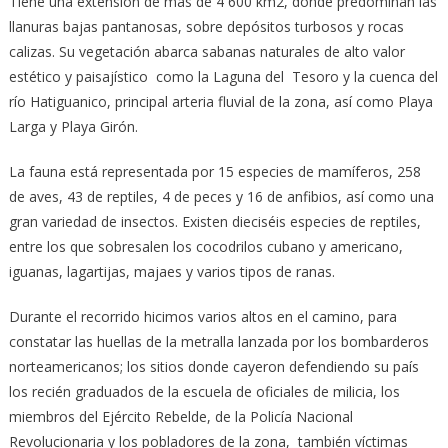
Tiene una extensión de más de 4 600 km2, donde predominan las
llanuras bajas pantanosas, sobre depósitos turbosos y rocas
calizas. Su vegetación abarca sabanas naturales de alto valor
estético y paisajístico como la Laguna del Tesoro y la cuenca del
río Hatiguanico, principal arteria fluvial de la zona, así como Playa
Larga y Playa Girón.
La fauna está representada por 15 especies de mamíferos, 258
de aves, 43 de reptiles, 4 de peces y 16 de anfibios, así como una
gran variedad de insectos. Existen dieciséis especies de reptiles,
entre los que sobresalen los cocodrilos cubano y americano,
iguanas, lagartijas, majaes y varios tipos de ranas.
Durante el recorrido hicimos varios altos en el camino, para
constatar las huellas de la metralla lanzada por los bombarderos
norteamericanos; los sitios donde cayeron defendiendo su país
los recién graduados de la escuela de oficiales de milicia, los
miembros del Ejército Rebelde, de la Policía Nacional
Revolucionaria y los pobladores de la zona, también víctimas