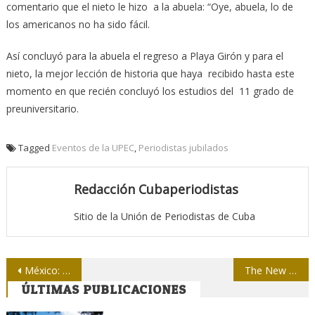
comentario que el nieto le hizo a la abuela: “Oye, abuela, lo de
los americanos no ha sido fácil.
Así concluyó para la abuela el regreso a Playa Girón y para el
nieto, la mejor lección de historia que haya recibido hasta este
momento en que recién concluyó los estudios del 11 grado de
preuniversitario.
Tagged
Eventos de la UPEC
,
Periodistas jubilados
Redacción Cubaperiodistas
Sitio de la Unión de Periodistas de Cuba
Navegación
México: Agreden a reportero de Reforma hasta dejarlo inconsciente
The New York Times: Aplauso a su editorial
ÚLTIMAS PUBLICACIONES
de