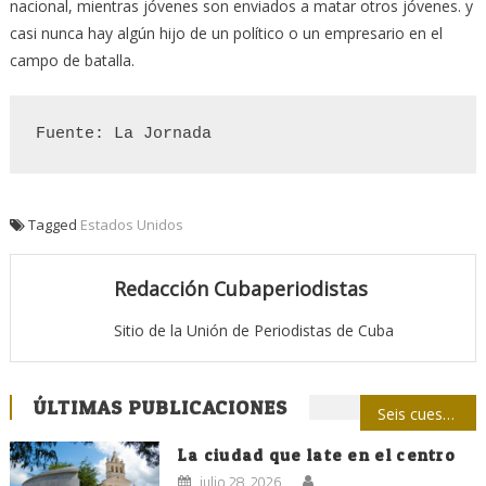
nacional, mientras jóvenes son enviados a matar otros jóvenes. y
casi nunca hay algún hijo de un político o un empresario en el
campo de batalla.
Fuente: La Jornada
Tagged
Estados Unidos
Redacción Cubaperiodistas
Sitio de la Unión de Periodistas de Cuba
Navegación
ÚLTIMAS PUBLICACIONES
Seis cuestiones para entender la hegemonía mediática
de
La ciudad que late en el centro
julio 28, 2026