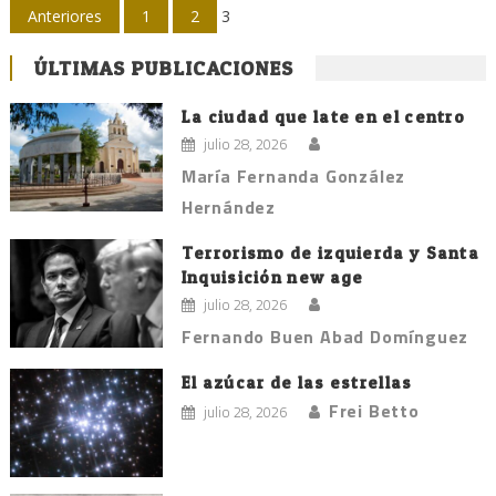
Navegación
Anteriores
1
2
3
de
ÚLTIMAS PUBLICACIONES
entradas
La ciudad que late en el centro
julio 28, 2026
María Fernanda González
Hernández
Terrorismo de izquierda y Santa
Inquisición new age
julio 28, 2026
Fernando Buen Abad Domínguez
El azúcar de las estrellas
Frei Betto
julio 28, 2026