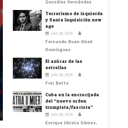
González Hernández
Terrorismo de izquierda
y Santa Inquisición new
age
julio 28, 2026
Fernando Buen Abad
Domínguez
El azúcar de las
estrellas
julio 28, 2026
Frei Betto
Cuba en la encrucijada
del “nuevo orden
trumpista/fascista”
julio 28, 2026
Enrique Ubieta Gómez.