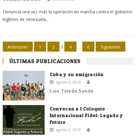
Denuncia una vez más la operación en marcha contra el gobierno
legítimo de Venezuela...
Navegación
Anteriores
1
2
3
4
…
6
Siguientes
de
ÚLTIMAS PUBLICACIONES
entradas
Cuba y su emigración
agosto 9, 2026
Luis Toledo Sande
Convocan a I Coloquio
Internacional Fidel: Legado y
futuro
agosto 9, 2026