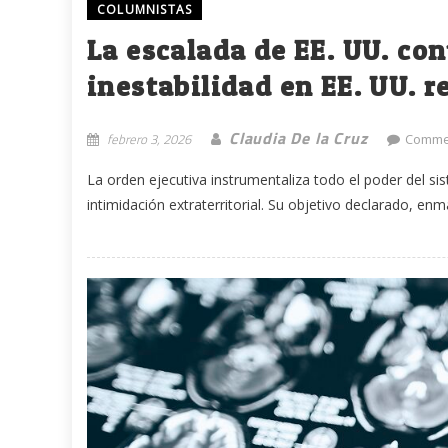
COLUMNISTAS
La escalada de EE. UU. co
inestabilidad en EE. UU. 
Claudia De la Cruz
febrero 3, 2026
Comme
La orden ejecutiva instrumentaliza todo el poder del si
intimidación extraterritorial. Su objetivo declarado, enma