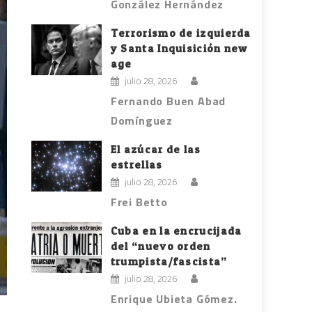
González Hernández
Terrorismo de izquierda
y Santa Inquisición new
age
julio 28, 2026
Fernando Buen Abad
Domínguez
El azúcar de las
estrellas
julio 28, 2026
Frei Betto
Cuba en la encrucijada
del “nuevo orden
trumpista/fascista”
julio 28, 2026
Enrique Ubieta Gómez.