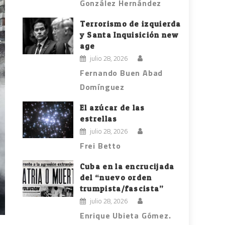
González Hernández
Terrorismo de izquierda
y Santa Inquisición new
age
julio 28, 2026
Fernando Buen Abad
Domínguez
El azúcar de las
estrellas
julio 28, 2026
Frei Betto
Cuba en la encrucijada
del “nuevo orden
trumpista/fascista”
julio 28, 2026
Enrique Ubieta Gómez.