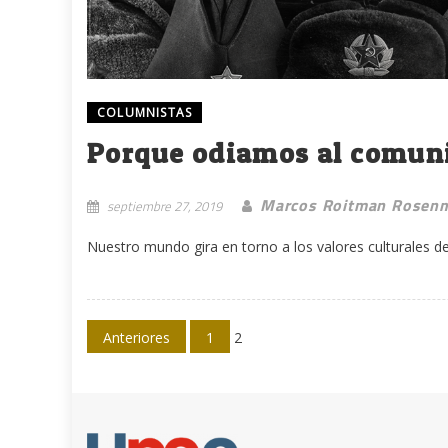
COLUMNISTAS
Porque odiamos al comun
Marcos Roitman Rosen
septiembre 27, 2019
Nuestro mundo gira en torno a los valores culturales del 
Navegación
Anteriores
1
2
de
entradas