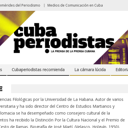
emérides del Periodismo
Medios de Comunicación en Cuba
s
Cubaperiodistas recomienda
La cámara lúcida
Editori
E
iencias Filológicas por la Universidad de La Habana. Autor de varios
versitaria y ha sido director del Centro de Estudios Martianos y
 diplomacia se ha desempeñado como consejero cultural de la
os ha recibido la Distinción Por la Cultura Nacional y el Premio de
 Cesto de llamas. Biografía de José Martí. (Velasco, Holguín, 1950).