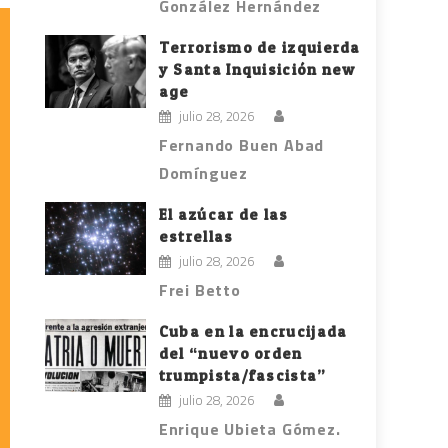
González Hernández
Terrorismo de izquierda
y Santa Inquisición new
age
julio 28, 2026
Fernando Buen Abad
Domínguez
El azúcar de las
estrellas
julio 28, 2026
Frei Betto
Cuba en la encrucijada
del “nuevo orden
trumpista/fascista”
julio 28, 2026
Enrique Ubieta Gómez.