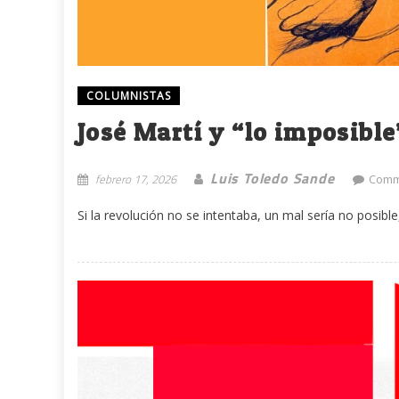
COLUMNISTAS
José Martí y “lo imposible”
Luis Toledo Sande
febrero 17, 2026
Comm
Si la revolución no se intentaba, un mal sería no posibl