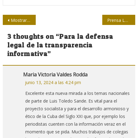
Navegación
Mostrar caminos en el periodismo especializado
Prensa Latina es un arma comunicacional de los pueblos
de
3 thoughts on “
Para la defensa
entradas
legal de la transparencia
informativa
”
Maria Victoria Valdes Rodda
junio 13, 2024 a las 4:24 pm
Excelente esta nueva mirada a los temas nacionales
de parte de Luis Toledo Sande. Es vital para el
proyecto socialista y para el desarrollo armonioso y
ético de la Cuba del Siglo XXI que, por ejemplo los
periodistas cuenten con la información veraz en el
momento que se pida. Muchos trabajos de colegas