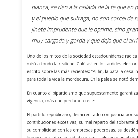
blanca, se ríen a la callada de la fe que en
y el pueblo que sufraga, no son corcel de 
jinete imprudente que le oprime, sino gra
muy cargada y gorda y que deja que el arri
Uno de los mitos de la sociedad estadounidense radic
miró a fondo la realidad. Caló así en los ardides elect
escrito sobre las más recientes: “Al fin, la batalla cesa:
para toda la vida la mordedura. En la pelea se notó de
En cuanto al bipartidismo que supuestamente garantiza
vigencia, más que perdurar, crece:
El partido republicano, desacreditado con justicia por s
contribuciones excesivas, su mal reparto del sobrante del
su complicidad con las empresas poderosas, su desdén 
tiempo fuera de capacidad para restablecerse en el pod