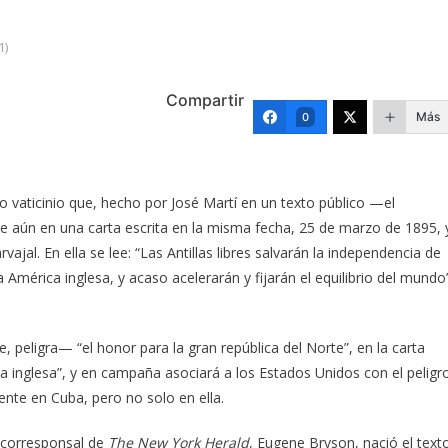
1)
Compartir
Más
0
 vaticinio que, hecho por José Martí en un texto público —el
 aún en una carta escrita en la misma fecha, 25 de marzo de 1895, 
jal. En ella se lee: “Las Antillas libres salvarán la independencia de
América inglesa, y acaso acelerarán y fijarán el equilibrio del mundo”
 peligra— “el honor para la gran república del Norte”, en la carta
a inglesa”, y en campaña asociará a los Estados Unidos con el peligr
nte en Cuba, pero no solo en ella.
 corresponsal de
The New York Herald
, Eugene Bryson, nació el text