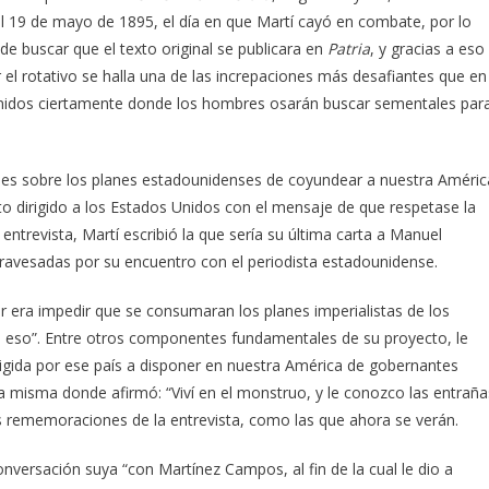
 el 19 de mayo de 1895, el día en que Martí cayó en combate, por lo
de buscar que el texto original se publicara en
Patria
, y gracias a eso
el rotativo se halla una de las increpaciones más desafiantes que en
 Unidos ciertamente donde los hombres osarán buscar sementales par
es sobre los planes estadounidenses de coyundear a nuestra Améric
xto dirigido a los Estados Unidos con el mensaje de que respetase la
trevista, Martí escribió la que sería su última carta a Manuel
travesadas por su encuentro con el periodista estadounidense.
r era impedir que se consumaran los planes imperialistas de los
ra eso”. Entre otros componentes fundamentales de su proyecto, le
irigida por ese país a disponer en nuestra América de gobernantes
la misma donde afirmó: “Viví en el monstruo, y le conozco las entraña
 rememoraciones de la entrevista, como las que ahora se verán.
nversación suya “con Martínez Campos, al fin de la cual le dio a