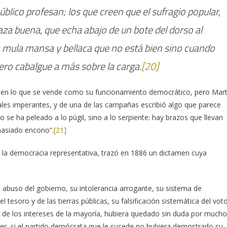
 público profesan; los que creen que el sufragio popular,
raza buena, que echa abajo de un bote del dorso al
n mula mansa y bellaca que no está bien sino cuando
ero cabalgue a más sobre la carga.
[20]
a en lo que se vende como su funcionamiento democrático, pero Mart
orales imperantes, y de una de las campañas escribió algo que parece
 no se ha peleado a lo púgil, sino a lo serpiente: hay brazos que llevan
masiado encono”.
[21]
 la democracia representativa, trazó en 1886 un dictamen cuya
u abuso del gobierno, su intolerancia arrogante, su sistema de
 tesoro y de las tierras públicas, su falsificación sistemática del voto
de los intereses de la mayoría, hubiera quedado sin duda por mucho
er, si el partido demócrata que le sucede no hubiera demostrado su