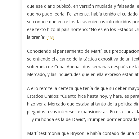
que ese diario publicó, en versión mutilada y falseada,
que no pudo leerla. Felizmente, había tenido el cuidado 
se conoce que entre los falseamientos introducidos por 
ese texto hizo al país norteño: “No es en los Estados
la tiranía”.
[18]
Conociendo el pensamiento de Martí, sus preocupacion
se entiende el alcance de la táctica expositiva de un te
soberanía de Cuba. Apenas dos semanas después de la en
Mercado, y las inquietudes que en ella expresó están a
A ello remite la certeza que tenía de que su deber mayo
Estados Unidos: “Cuanto hice hasta hoy, y haré, es pa
hizo ver a Mercado que estaba al tanto de la política d
plegados a sus intereses expansionistas. En esa carta, 
—y mi honda es la de David”, irrumpen pormenorizadas
Martí testimonia que Bryson le había contado de una co