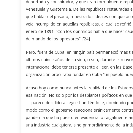
deportado y conspirador, y que eran formalmente repúbl
Venezuela y Guatemala. De las repúblicas instauradas e
que hablar del pasado, muestra los ideales con que aco
veía incumplido en aquellas repúblicas, al cual se refi
enero de 1891: “Con los oprimidos había que hacer caus
de mando de los opresores”. [24]
Pero, fuera de Cuba, en ningún país permaneció más ti
últimos quince años de su vida, o sea, durante el mayor 
internacional debe tenerse presente al leer, en las Base
organización procuraba fundar en Cuba “un pueblo nuev
Acaso hoy como nunca antes la realidad de los Estados
esa nación. No solo por los desplantes políticos en q
— parece decidido a seguir hundiéndose, dominado por 
modo como el gobierno reacciona tiránicamente contra 
pandemia que ha puesto en evidencia lo raigalmente ant
una industria cualquiera, sino primordialmente de la ind