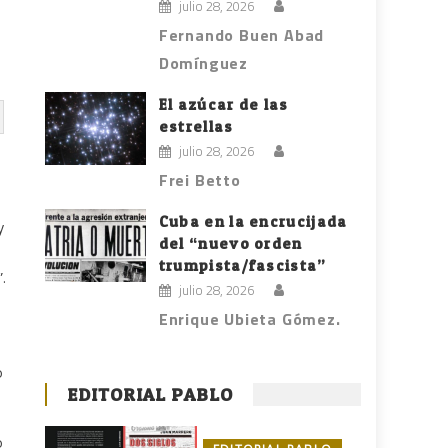
julio 28, 2026
Fernando Buen Abad
Domínguez
El azúcar de las
estrellas
julio 28, 2026
Frei Betto
Cuba en la encrucijada
y
del “nuevo orden
trumpista/fascista”
.
julio 28, 2026
Enrique Ubieta Gómez.
o
EDITORIAL PABLO
o