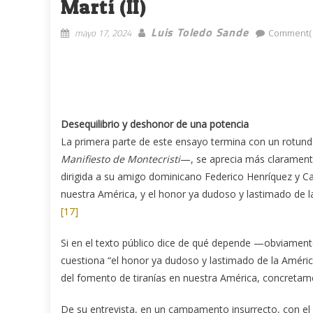
Martí (II)
Luis Toledo Sande
mayo 17, 2024
Comment(
Desequilibrio y deshonor de una potencia
La primera parte de este ensayo termina con un rotundo
Manifiesto de Montecristi
—, se aprecia más claramente
dirigida a su amigo dominicano Federico Henríquez y Carva
nuestra América, y el honor ya dudoso y lastimado de la 
[17]
Si en el texto público dice de qué depende —obviamente,
cuestiona “el honor ya dudoso y lastimado de la Améric
del fomento de tiranías en nuestra América, concretame
De su entrevista, en un campamento insurrecto, con el