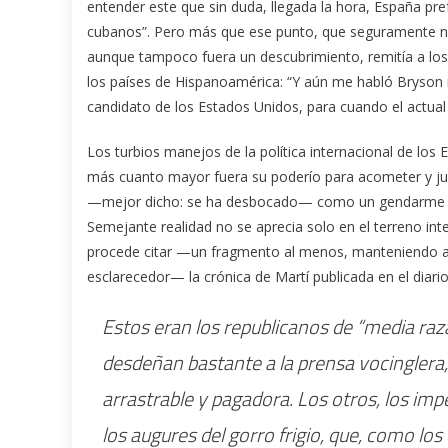
entender este que sin duda, llegada la hora, España pref
cubanos”. Pero más que ese punto, que seguramente no 
aunque tampoco fuera un descubrimiento, remitía a los 
los países de Hispanoamérica: “Y aún me habló Bryson 
candidato de los Estados Unidos, para cuando el actual
Los turbios manejos de la política internacional de los
más cuanto mayor fuera su poderío para acometer y jus
—mejor dicho: se ha desbocado— como un gendarme en 
Semejante realidad no se aprecia solo en el terreno inte
procede citar —un fragmento al menos, manteniendo a r
esclarecedor— la crónica de Martí publicada en el diari
Estos eran los republicanos de “media raz
desdeñan bastante a la prensa vocinglera,
arrastrable y pagadora. Los otros, los im
los augures del gorro frigio, que, como los