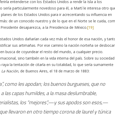
eriría entenderse con los Estados Unidos a rendir la Isla a los
sería particularmente novedoso para él, a Martí le interesa otro qu
planes de los Estados Unidos para ir acrecentando su influencia en
más: de un conocido nuestro y de lo que en el Norte se le cuida, co
 Presidente desaparezca, a la Presidencia de México.
[19]
 Estados Unidos dañarían cada vez más el honor de esa nación, y tant
tificar sus artimañas. Por ese camino la nación norteña se desbocar
busca de coyundear el resto del mundo, a cualquier precio.
rnacional, sino también en la vida interna del país. Sobre su sociedad
aya la tentación de citarla en su totalidad, lo que sería sumamente
o
La Nación
, de Buenos Aires, el 18 de marzo de 1883:
a”, como les apodan; los buenos burgueses, que no
 a las capas humildes, a la masa deslumbrable,
perialistas, los “mejores”,—y sus apodos son esos,—
 que llevaron en otro tiempo corona de laurel y túnica