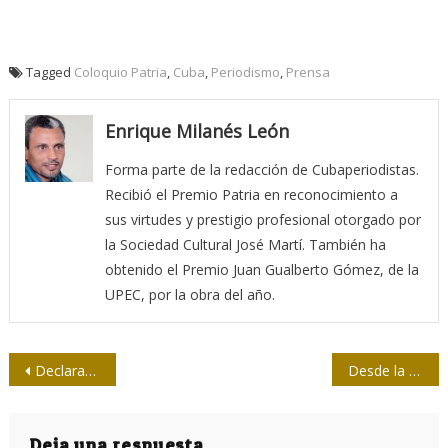
Tagged
Coloquio Patria
,
Cuba
,
Periodismo
,
Prensa
Enrique Milanés León
Forma parte de la redacción de Cubaperiodistas.
Recibió el Premio Patria en reconocimiento a
sus virtudes y prestigio profesional otorgado por
la Sociedad Cultural José Martí. También ha
obtenido el Premio Juan Gualberto Gómez, de la
UPEC, por la obra del año.
Navegación
Declaración del Tercer Coloquio Internacional “Patria”
Desde la Presidencia: Nuevo espacio de comunicación con Díaz-Canel
de
Deja una respuesta