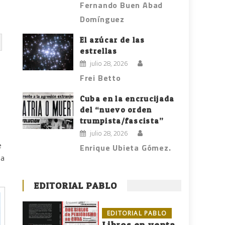
Fernando Buen Abad
Domínguez
El azúcar de las
estrellas
julio 28, 2026
Frei Betto
Cuba en la encrucijada
del “nuevo orden
trumpista/fascista”
julio 28, 2026
e
Enrique Ubieta Gómez.
da
EDITORIAL PABLO
EDITORIAL PABLO
Libros en venta