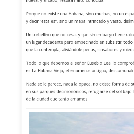
nueva, y al cabo, resulta harto conocida.
Porque no existe una Habana, sino muchas, no un espac
y decir “esta es”, sino un mapa intrincado y vasto, disí
Un torbellino que no cesa, y que sin embargo tiene raí
un lugar decadente pero empecinado en subsistir: todo 
que la contempla, aliviándole penas, sinsabores y mied
Todo lo que debemos al señor Eusebio Leal lo comproba
es La Habana Vieja, eternamente antigua, descomunalmen
Nada se le parece, nada la opaca, no existe forma de sup
en sus parques decimonónicos, refugiarse del sol bajo 
de la ciudad que tanto amamos.